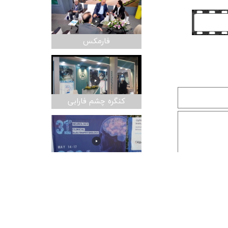
فارمکس
کنگره چشم فارابی
کنگره نورولوژی
بیشتر ...